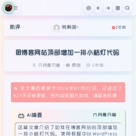
不错哦
2年前
泰酷啦
2年前
热评
转载咯~
2年前
哈哈哈
2年前
博客网站顶部增加一排小桔灯代码
六月是只猫
·
原创
·
2年前
本文最后更新于2024年01月23日，已经过了
927天没有更新，若内容或图片失效，请留言反馈
六月是只猫
AI摘要
这篇文章介绍了如何在博客网站的顶部增加
一排小桔灯代码。使用教程中以WordPress