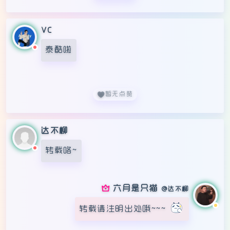
VC
泰酷啦
暂无点赞
达不柳
转载咯~
六月是只猫
达不柳
转载请注明出处哦~~~