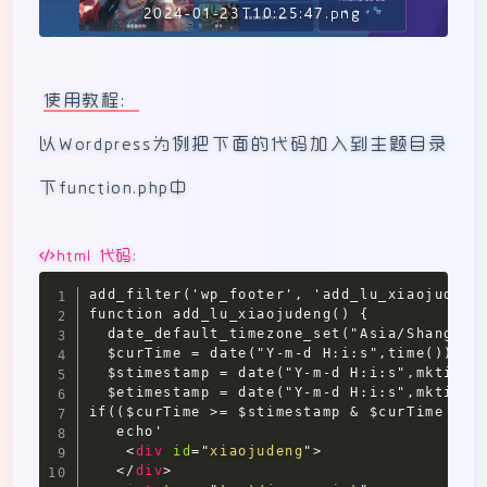
2024-01-23T10:25:47.png
使用教程：
以Wordpress为例把下面的代码加入到主题目录
下function.php中
html 代码:
add_filter('wp_footer', 'add_lu_xiaojudeng'
function add_lu_xiaojudeng() {

  date_default_timezone_set("Asia/Shanghai"
  $curTime = date("Y-m-d H:i:s",time());

  $stimestamp = date("Y-m-d H:i:s",mktime
  $etimestamp = date("Y-m-d H:i:s",mktime
if(($curTime >= $stimestamp & $curTime <=$e
   echo'

<
div
id
=
"
xiaojudeng
"
>
</
div
>