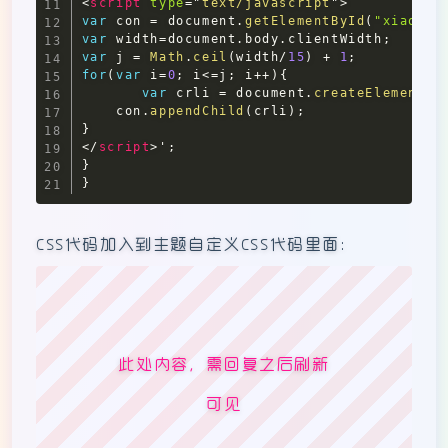
<
script
type
=
"
text/javascript
"
>
var
 con 
=
document
.
getElementById
(
"xiaojud
var
 width
=
document
.
body
.
clientWidth
;
var
 j 
=
Math
.
ceil
(
width
/
15
)
+
1
;
for
(
var
 i
=
0
;
 i
<=
j
;
 i
++
)
{
var
 crli 
=
document
.
createElement
(
"
    con
.
appendChild
(
crli
)
;
}
</
script
>
';

}

}
CSS代码加入到主题自定义CSS代码里面：
此处内容，需回复之后刷新
可见