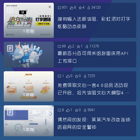
951
8
4
34120
搜狗输入法新体验，彩虹派对打字
炫酷动态皮肤
1年前
69
2
1
11379
最新百分百可用米哈游图床带API
上传接口
1年前
1
0
0
7255
免费领取文心一言4.0会员活动现
已开启，抢先体验文心大模型4.0
1年前
的魅力
8
1
0
9941
偶然间的发现：某某汽车改色连锁
店官网的安全警钟
1年前