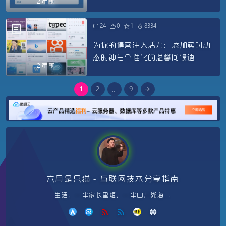
2年前
24
0
1
8334
为你的博客注入活力：添加实时动
态时钟与个性化的温馨问候语
2年前
1
2
9
...
六月是只猫 - 互联网技术分享指南
生活，一半家长里短，一半山川湖海...