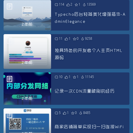
114
2
1
13569
Typecho后台轻简美化增强插件-A
dminElegance
2年前
11
1
0
9258
独具特色的开发者个人主页HTML
源码
2年前
10
1
1
11145
记录一次CDN流量被刷的经历
2年前
5
1
0
8485
商家店铺简单实现扫一扫连接WiFi