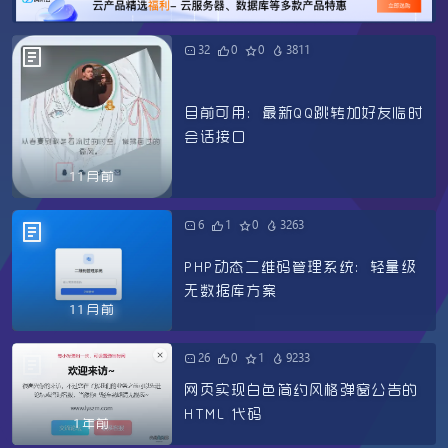
32
0
0
3811
目前可用：最新QQ跳转加好友临时
会话接口
11月前
6
1
0
3263
PHP动态二维码管理系统：轻量级
无数据库方案
11月前
26
0
1
9233
网页实现白色简约风格弹窗公告的
HTML 代码
1年前