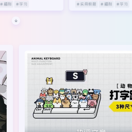
热评文章
1
搜狗输入法新体验，彩虹派对打字炫酷动态皮肤
2
百分百可用美团图床上传API源码
3
Typecho后台轻简美化增强插件-AdminElegance
4
最新百分百可用米哈游图床带API上传接口
5
三款简洁HTML网站维护升级公告页面源码