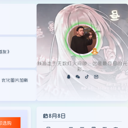
我游走于无数灯火间隙，这是最夺目的光
彩。
打不开的情况，怎
？
免费api视频播放器调用,支
8月8日
日
一
二
三
四
五
六
1
首发》
2
3
4
5
6
7
8
9
10
11
12
13
14
15