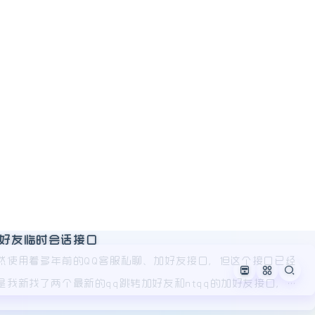
打不开的情况，怎
？
加好友临时会话接口
然使用着多年前的QQ客服私聊、加好友接口，但这个接口已经
我新找了两个最新的qq跳转加好友和ntqq的加好友接口，用
料卡，一、ntqq 接口代码简单可用！一串代码即可解决
=profile&action=openMiniBuddyProfile&a
首发》
，优化图片加载
🧸