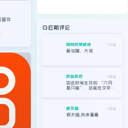
听你所听
1周前
如此妙笔生花的 “六月
是只猫”，定能在文学星
途上璀璨夺目。
很不错
1周前
很不错,我来看看
fasdasd
1周前
很棒,我想学习
床使用《全
图床
猪仔
1周前
谢谢谢谢