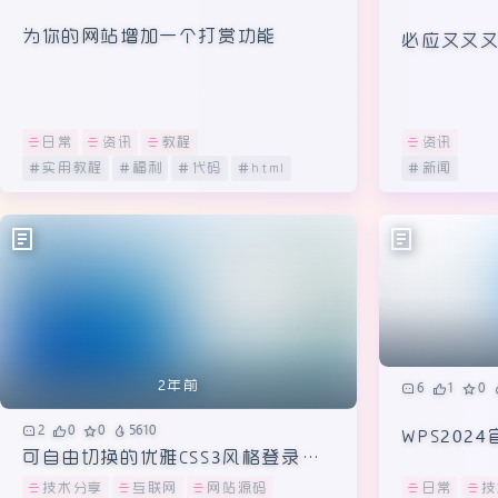
2年前
6
1
0
2
0
0
5610
WPS20
可自由切换的优雅CSS3风格登录与
业专享版
注册表单设计
技术分享
互联网
网站源码
日常
技
源码
html
表单
实用教程
排行榜单