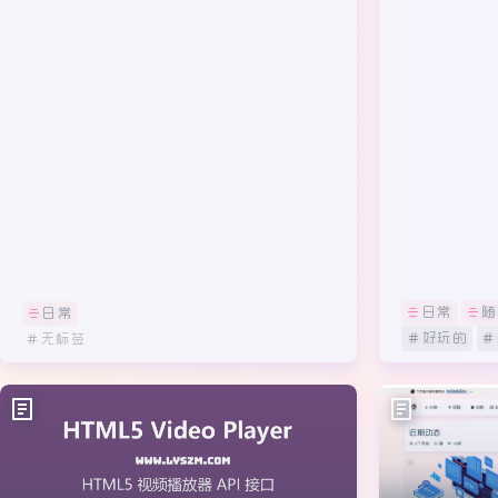
日常
随
日常
好玩的
无标签
2年前
11
0
0
19
0
1
5555
给你的网站
HTML5 Player视频播放器API接口P
同款的横
HP源码
日常
互联网
网站源码
日常
色！
源码
播放器
无标签