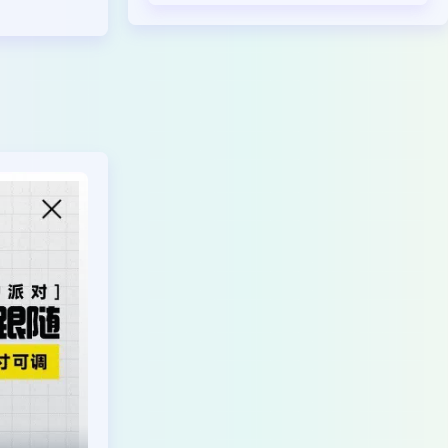
951
121
114
69