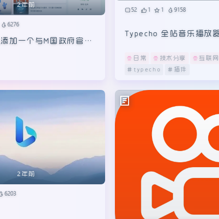
2年前
6203
崩了 微软必应搜索出现
2年前
 包括中国版和国际版均
44
0
1
23608
断
将快手作为网站视频图
网首发》
日常
技术分享
教程
实用教程
福利
视频