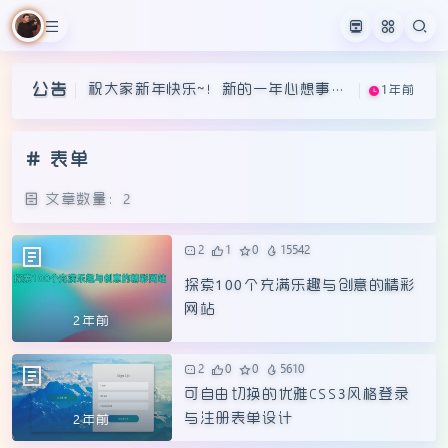
祝大家新年快乐~！新的一年心想事成
1年前
祝大家新年快乐~！新的一年心想事成
1年前
~
公告
祝大家新年快乐~！新的一年心想事成
1年前
~
~
表单
文章数量：2
2
1
0
15542
探索100个充满乐趣与创意的精彩
网站
2年前
2
0
0
5610
可自由切换的优雅CSS3风格登录
与注册表单设计
2年前