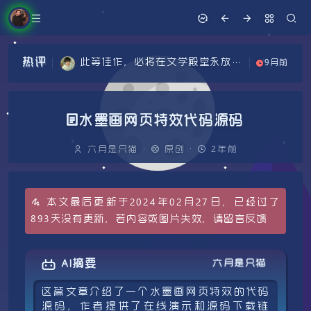
厉害
2年前
你下次发文章，能不能别勾走我的
6月前
热评
此等佳作，必将在文学殿堂永放光
魂，直接带我走！
9月前
没忍住就被你的文章吸引，真不好
芒。
1年前
感谢分享
意思，太优秀啦！
2年前
水墨画网页特效代码源码
厉害
2年前
六月是只猫
·
原创
·
2年前
你下次发文章，能不能别勾走我的
6月前
魂，直接带我走！
本文最后更新于2024年02月27日，已经过了
893天没有更新，若内容或图片失效，请留言反馈
六月是只猫
AI摘要
这篇文章介绍了一个水墨画网页特效的代码
源码，作者提供了在线演示和源码下载链