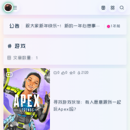
祝大家新年快乐~！新的一年心想事成
1年前
祝大家新年快乐~！新的一年心想事成
1年前
~
公告
祝大家新年快乐~！新的一年心想事成
1年前
~
~
游戏
文章数量：1
0
0
0
2120
寻找游戏伙伴：有人愿意跟我一起
玩Apex吗？