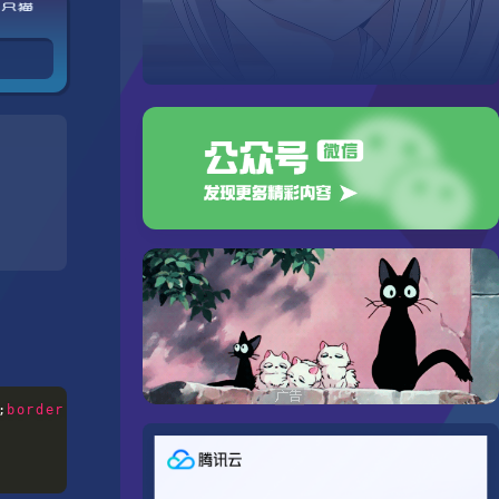
是只猫
;
border
:
 dashed 2px #999
;
color
:
 red
;
vertical-align
:
 