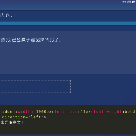
六月
的内容。
ml源码,已经属于藏品类代码了。
hidden
;
width
:
 1000px
;
font-size
:
21px
;
font-weight
:
bold
direction
=
"
left
"
>