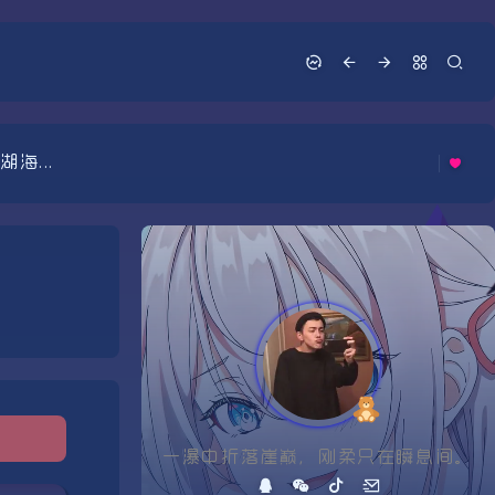
海...
🧸
一瀑中折落崖巅，刚柔只在瞬息间。