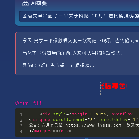
AI摘要
这篇文章介绍了一个关于网站LED灯广告代码源码
今天 分享一下珍藏很久的一款网站LED灯广告代码ht
当然了也很简单的东西,大家可以用我这现成的。
网站LED灯广告代码html源码演示
公告：六月是只猫 欢迎大家光临寒舍！
html 代码:
<
div
style
=
"
margin
:
0 auto
;
overflow
:
 
<
marquee
scrollamount
=
"
3
"
scrolldelay
=
"
1
"
</
marquee
>
</
div
>