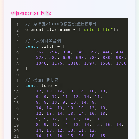
javascript 代码:
// 为指定class的标签设置触摸事件
element_classname 
=
[
"site-title"
]
;
// C大调钢琴音调
const
 pitch 
=
[
262
,
294
,
330
,
349
,
392
,
440
,
494
,
523
,
587
,
659
,
698
,
784
,
880
,
988
,
1046
,
1175
,
1318
,
1397
,
1568
,
1760
,
19
]
;
// 根据曲谱打歌
const
 tone 
=
[
12
,
13
,
14
,
13
,
14
,
16
,
13
,
9
,
9
,
12
,
11
,
12
,
14
,
11
,
9
,
9
,
10
,
9
,
10
,
14
,
9
,
14
,
14
,
13
,
10
,
10
,
13
,
13
,
12
,
13
,
14
,
13
,
14
,
16
,
13
,
9
,
9
,
12
,
11
,
12
,
14
,
11
,
8
,
9
,
10
,
14
,
13
,
14
,
15
,
16
,
14
,
14
,
13
,
12
,
13
,
11
,
12
,
14
,
15
,
16
,
15
,
16
,
18
,
15
,