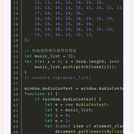
11
,
11
,
14
,
13
,
14
,
16
,
16
,
12
,
13
,
14
,
13
,
15
,
15
,
14
,
11
,
11
,
17
,
16
,
15
,
14
,
16
,
16
,
19
,
19
,
18
,
18
,
16
,
15
,
14
,
14
,
15
,
14
,
15
,
18
,
16
,
16
,
19
,
19
,
18
,
18
,
16
,
15
,
14
,
14
,
15
,
14
,
15
,
13
,
12
,
]
;
// 将曲谱转换为钢琴音数组
let
 music_list 
=
[
]
;
for
(
let
 i 
=
0
;
 i 
<
 tone
.
length
;
 i
++
)
{
    music_list
.
push
(
pitch
[
tone
[
i
]
]
)
;
}
// console.log(music_list)
window
.
AudioContext
=
window
.
AudioContext
function
(
)
{
if
(
window
.
AudioContext
)
{
let
 e 
=
new
AudioContext
;
let
 t 
=
 music_list
;
let
 i 
=
0
;
let
 o 
=
1
;
for
(
const
 item 
of
 element_classna
document
.
getElementsByClassNam