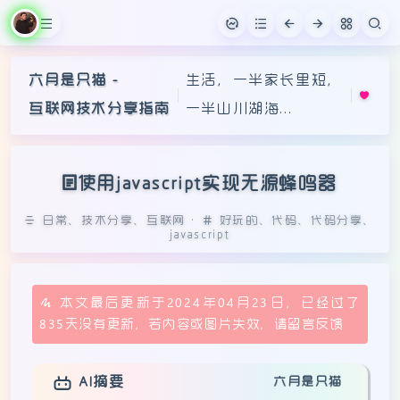
六月是只猫 -
生活，一半家长里短，
互联网技术分享指南
一半山川湖海...
使用javascript实现无源蜂鸣器
日常
、
技术分享
、
互联网
·
好玩的
、
代码
、
代码分享
、
javascript
本文最后更新于2024年04月23日，已经过了
835天没有更新，若内容或图片失效，请留言反馈
六月是只猫
AI摘要