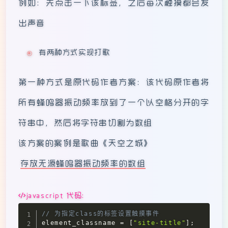
例如：先点击一下该标签，之后每次触摸都会发
出声音
有两种方式实现打歌
第一种方式是原代码作者方案：该代码原作者将
所有蜂鸣器振动频率放到了一个以空格分开的字
符串中，然后将字符串切割为数组
该方案的案例是歌曲《天空之城》
存放无源蜂鸣器振动频率的数组
javascript 代码:
// 为指定class的标签设置触摸事件
element_classname 
=
[
"site-title"
]
;