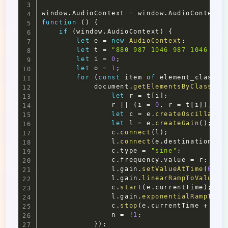
window
.
AudioContext
=
window
.
AudioContext
function
(
)
{
if
(
window
.
AudioContext
)
{
let
 e 
=
new
AudioContext
;
let
 t 
=
"880 987 1046 987 1046 131
let
 i 
=
0
;
let
 o 
=
1
;
for
(
const
 item 
of
 element_classna
document
.
getElementsByClassNam
let
 r 
=
 t
[
i
]
;
                r 
||
(
i 
=
0
,
 r 
=
 t
[
i
]
)
,
 i 
let
 c 
=
 e
.
createOscillator
let
 l 
=
 e
.
createGain
(
)
;
                c
.
connect
(
l
)
;
                l
.
connect
(
e
.
destination
)
;
                c
.
type
=
"sine"
;
                c
.
frequency
.
value
=
 r
;
                l
.
gain
.
setValueAtTime
(
0
,
 e
                l
.
gain
.
linearRampToValueAt
                c
.
start
(
e
.
currentTime
)
;
                l
.
gain
.
exponentialRampToVa
                c
.
stop
(
e
.
currentTime
+
1
)
;
                n 
=
!
1
;
}
)
;