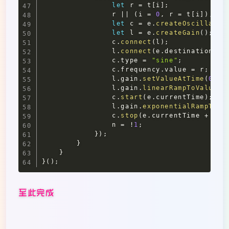
let
 r 
=
 t
[
i
]
;
                r 
||
(
i 
=
0
,
 r 
=
 t
[
i
]
)
,
 i 
let
 c 
=
 e
.
createOscillator
let
 l 
=
 e
.
createGain
(
)
;
                c
.
connect
(
l
)
;
                l
.
connect
(
e
.
destination
)
;
                c
.
type
=
"sine"
;
                c
.
frequency
.
value
=
 r
;
                l
.
gain
.
setValueAtTime
(
0
,
 e
                l
.
gain
.
linearRampToValueAt
                c
.
start
(
e
.
currentTime
)
;
                l
.
gain
.
exponentialRampToVa
                c
.
stop
(
e
.
currentTime
+
1
)
;
                n 
=
!
1
;
}
)
;
}
}
}
(
)
;
至此完成